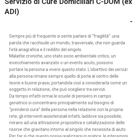
Servizio di Cure Domiciliari C-DOM (ex
ADI)
Sempre più di frequente si sente parlare di “fragilità”: una
parola che racchiude un mondo, trasversale, che non guarda
l’età anagrafica e il reddito del singolo.
Malattie croniche, uno stato socio ambientale critico, un
invecchiamento avanzato o un evento acuto, possono
portare la persona a vivere questo stato. L’obiettivo dei servizi
alla persona rimane sempre quello di porla al centro delle
teorie e buone prassi, portandola così a considerarla come un
soggetto in relazione, che può scegliere tra servizi.
Da tempo infatti ormai le scuole di pensiero in campo
geriatrico si concentrano principalmente sul bisogno di
“prendersi cura” della persona nella relazione con la propria
rete; gli interventi assistenziali infatti, laddove sia possibile,
mirano ad una attivazione propositiva e catalizzazione delle
risorse che gravitano intorno al singolo che necessita di aiuto.
Per far sì che questo possa realizzarsi in pratica, le interazioni