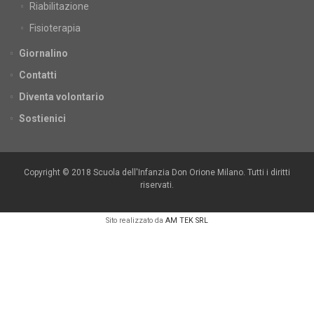
Riabilitazione
Fisioterapia
Giornalino
Contatti
Diventa volontario
Sostienici
Copyright © 2018 Scuola dell'Infanzia Don Orione Milano. Tutti i diritti
riservati.
Sito realizzato da
AM TEK SRL